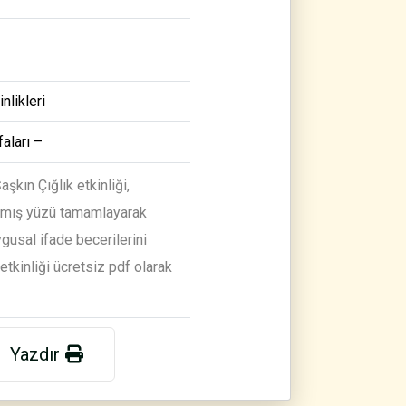
nlikleri
aları –
şkın Çığlık etkinliği,
ılmış yüzü tamamlayarak
gusal ifade becerilerini
 etkinliği ücretsiz pdf olarak
Yazdır