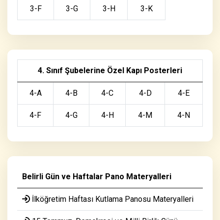
3-F
3-G
3-H
3-K
4. Sınıf Şubelerine Özel Kapı Posterleri
4-A
4-B
4-C
4-D
4-E
4-F
4-G
4-H
4-M
4-N
Belirli Gün ve Haftalar Pano Materyalleri
İlköğretim Haftası Kutlama Panosu Materyalleri